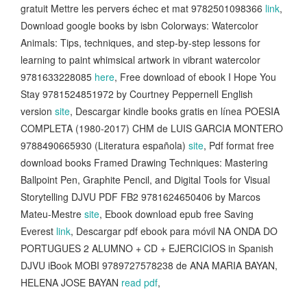
gratuit Mettre les pervers échec et mat 9782501098366
link
,
Download google books by isbn Colorways: Watercolor
Animals: Tips, techniques, and step-by-step lessons for
learning to paint whimsical artwork in vibrant watercolor
9781633228085
here
, Free download of ebook I Hope You
Stay 9781524851972 by Courtney Peppernell English
version
site
, Descargar kindle books gratis en línea POESIA
COMPLETA (1980-2017) CHM de LUIS GARCIA MONTERO
9788490665930 (Literatura española)
site
, Pdf format free
download books Framed Drawing Techniques: Mastering
Ballpoint Pen, Graphite Pencil, and Digital Tools for Visual
Storytelling DJVU PDF FB2 9781624650406 by Marcos
Mateu-Mestre
site
, Ebook download epub free Saving
Everest
link
, Descargar pdf ebook para móvil NA ONDA DO
PORTUGUES 2 ALUMNO + CD + EJERCICIOS in Spanish
DJVU iBook MOBI 9789727578238 de ANA MARIA BAYAN,
HELENA JOSE BAYAN
read pdf
,